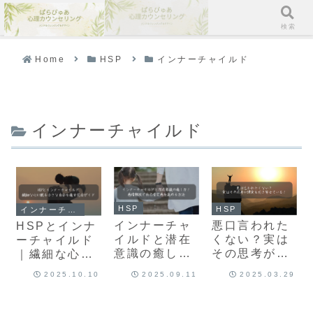
メニュー
検索
Home
HSP
インナーチャイルド
インナーチャイルド
HSP
HSP
インナーチャイルド
インナーチャ
悪口言われた
HSPとインナ
イルドと潜在
くない？実は
ーチャイルド
意識の癒し
その思考が現
｜繊細な心に
方！感情解放
実を引き寄せ
眠る小さな自
2025.10.10
2025.09.11
2025.03.29
で自己肯定感
ている！
分を癒す完全
を高める方法
ガイド