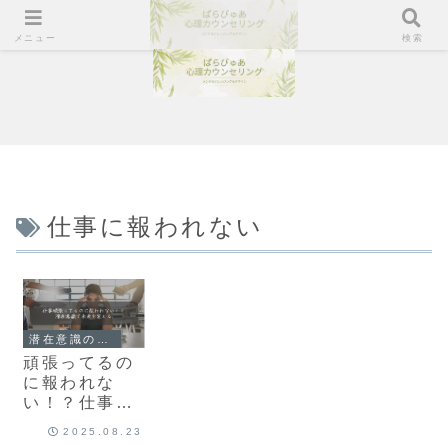
メニュー
検索
仕事に報われない
潜在意識の理解
頑張ってるの
に報われな
い！？仕事が
変わる瞬間｜
2025.08.23
潜在意識で未