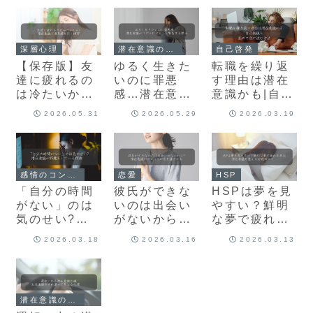
も！？
解説！
深層心理
潜在意識の理解
自己啓発
【保存版】友
ゆるく生きた
転職を繰り返
達に疲れるの
いのに罪悪
す理由は潜在
は冷たいか
感…潜在意識
意識かも|自己
ら?潜在意識
が「ダメにな
価値を高めて
2026.05.31
2026.05.29
2026.03.19
で境界線を引
る」と警告す
次に進む方
く練習
る理由
法
感情のコントロール
恋愛
HSP
「自分の時間
彼氏ができな
HSPは夢を見
がない」のは
いのは出会い
やすい？鮮明
気のせい?潜
がないから?
な夢で疲れる
在意識が邪魔
潜在意識のブ
原因・潜在意
2026.03.18
2026.03.16
2026.03.13
をしている理
ロックが恋を
識を整える安
由
遠ざける
眠のコツ
潜在意識のメカニズム