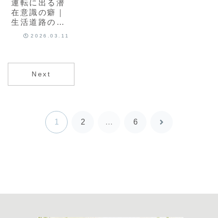
運転に出る潜
在意識の癖｜
生活道路のす
れ違いで見え
2026.03.11
る心理
Next
1
2
…
6
次
へ