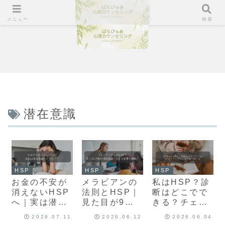
メニュー
検索
潜在意識
HSP
HSP
HSP
お金の不安が
メラビアンの
私はHSP？診
消えないHSP
法則とHSP｜
断はどこでで
へ｜実は潜在
見た目が9割
きる？チェッ
意識が原因だ
が潜在意識に
クリストと専
2026.07.11
2026.06.12
2026.06.04
ったか
与える影響を
門家の探し方