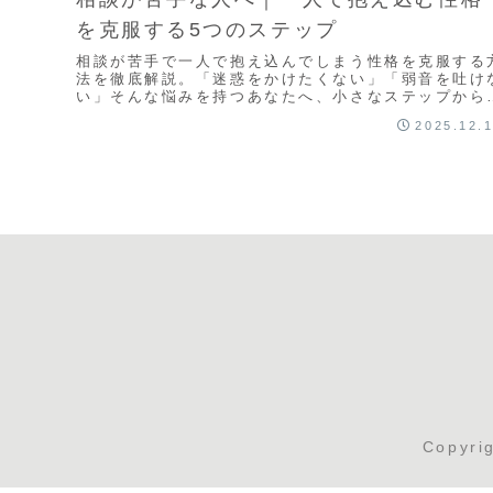
を克服する5つのステップ
相談が苦手で一人で抱え込んでしまう性格を克服する
法を徹底解説。「迷惑をかけたくない」「弱音を吐け
い」そんな悩みを持つあなたへ、小さなステップから
められる相談の仕方とプロのカウンセリング活用法を
2025.12.
紹介。相談苦手を克服して、心が軽くなる人生を手に
れましょう。
Copyr