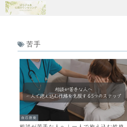
苦手
自己啓発
相談が苦手な人へ｜一人で抱え込む性格