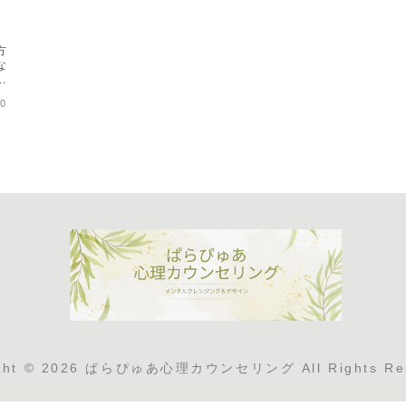
方
な
始
ご
10
入
ight © 2026 ぱらぴゅあ心理カウンセリング All Rights Res