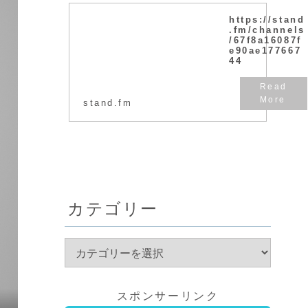
https://stand
.fm/channels
/67f8a16087f
e90ae177667
44
stand.fm
カテゴリー
スポンサーリンク