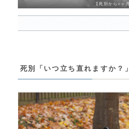
【死別から○ヶ
死別「いつ立ち直れますか？