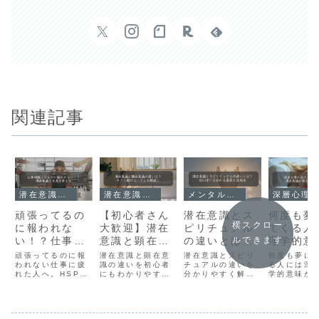
関連記事
潜在意識の理解
潜在意識の理解
メンタルヘルス
深層心理
頑張ってるの
【初心者さん
潜在意識とス
何度も夢
横スクロー
に報われな
大歓迎】潜在
ピリチュアル
てくる人
い！？仕事が
意識と顕在意
の違いとは？
理学的意
ルできます
変わる瞬間｜
識の違い？今
初心者にも分
潜在意識
頑張ってるのに報
潜在意識と顕在意
潜在意識とスピリ
何度も夢に
潜在意識で未
われない仕事に疲
さら聞けない
識の違いを初心者
かる基本と活
チュアルの違いを
えてくれ
る人には深
れた人へ。HSP心
にもわかりやすく
分かりやすく解
学的意味が
来を変える
アレを解説！
用法
と
理カウンセラーが
解説！意味・仕組
説。心理学的アプ
す。潜在意
教える「潜在意識
み・特徴の違いか
ローチとスピリチ
のサインを
の自己評価」を変
ら、書き換え方
ュアルな世界観の
き、レム睡
えるだけで努力が
法・アファメーシ
共通点と相違点、
記憶処理メ