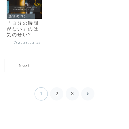
HSP×潜在意
ら整える
す恋愛
識
感情のコントロール
「自分の時間
がない」のは
気のせい?潜
在意識が邪魔
2026.03.18
をしている理
由
Next
1
2
3
次
へ