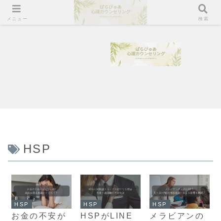
メニュー
検索
HSP
HSP
HSP
HSP
お金の不安が
HSPがLINE
メラビアンの