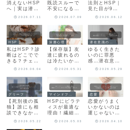
消えないHSP
既読スルーで
法則とHSP｜
へ｜実は潜在
不安になる理
見た目が9割
意識が原因だ
由｜恋愛・遠
が潜在意識に
2026.07.11
2026.07.09
2026.06.12
ったか
距離での対処
与える影響を
も！？
法
解説！
HSP
深層心理
潜在意識の理解
私はHSP？診
【保存版】友
ゆるく生きた
断はどこでで
達に疲れるの
いのに罪悪
きる？チェッ
は冷たいか
感…潜在意識
クリストと専
ら?潜在意識
が「ダメにな
2026.06.04
2026.05.31
2026.05.29
門家の探し方
で境界線を引
る」と警告す
く練習
る理由
グリーフ
マインドフルネス
恋愛
【死別後の孤
HSPにピラテ
恋愛がうまく
独】誰にも相
ィスが最適な
いかないのは
談できなかっ
理由！繊細さ
運じゃない?
た私が気づい
んの心と身体
無意識のパタ
2026.05.22
2026.05.03
2026.04.10
たこと｜
を潜在意識か
ーンが繰り返