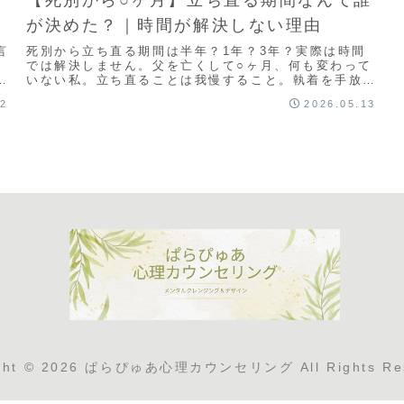
が決めた？｜時間が解決しない理由
言
死別から立ち直る期間は半年？1年？3年？実際は時間
では解決しません。父を亡くして○ヶ月、何も変わって
ウ
いない私。立ち直ることは我慢すること。執着を手放
む
し、明日は我が身と前を向く。船員だった父の物語、体
22
2026.05.13
し
と命を分ける考え方。立ち直る期間より大切な、傷つか
なくなるトレーニング。個別サポートで一緒に前へ。
ight © 2026 ぱらぴゅあ心理カウンセリング All Rights Res