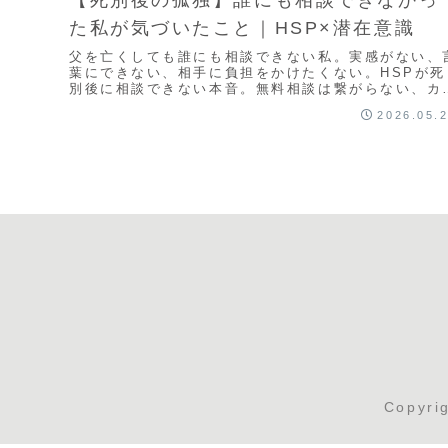
た私が気づいたこと｜HSP×潜在意識
父を亡くしても誰にも相談できない私。実感がない、
葉にできない、相手に負担をかけたくない。HSPが死
別後に相談できない本音。無料相談は繋がらない、カ
ンセリングは高い、友達には重すぎる。一人で抱え込
2026.05.
孤独と、それでも前に進もうとする葛藤。同じ経験を
た人へ、あなたは一人じゃない。
Copyr