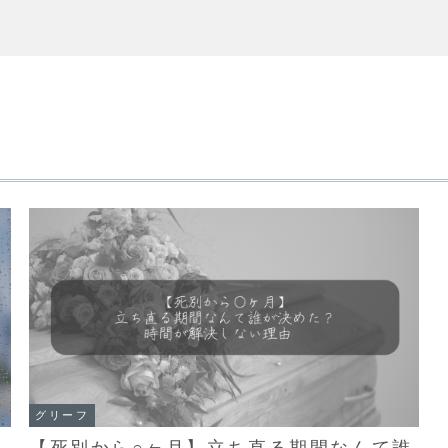
グリーフ
【死別から○ヶ月】立ち直る期間なんて誰